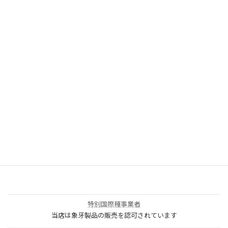
取扱商品・サービス
印鑑・はんこ
店舗・オフィス印刷
ウェア・タオル
販促品・ノベルティ
1個から作れるオリジナルグッズ
ウェブ集客サービス
特別国際種事業者
当店は象牙製品の販売を認可されています