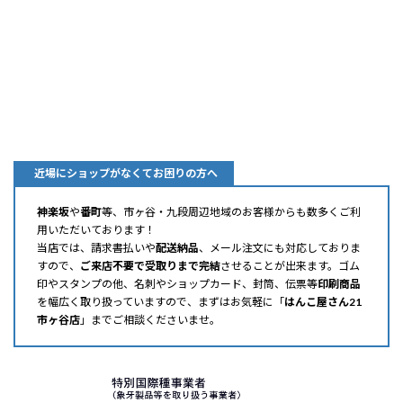
近場にショップがなくてお困りの方へ
神楽坂
や
番町
等、市ヶ谷・九段周辺地域のお客様からも数多くご利
用いただいております！
当店では、請求書払いや
配送納品
、メール注文にも対応しておりま
すので、
ご来店不要で受取りまで完結
させることが出来ます。ゴム
印やスタンプの他、名刺やショップカード、封筒、伝票等
印刷商品
を幅広く取り扱っていますので、まずはお気軽に「
はんこ屋さん21
市ヶ谷店
」までご相談くださいませ。