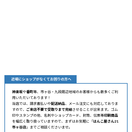
近場にショップがなくてお困りの方へ
神楽坂
や
番町
等、市ヶ谷・九段周辺地域のお客様からも数多くご利
用いただいております！
当店では、請求書払いや
配送納品
、メール注文にも対応しておりま
すので、
ご来店不要で受取りまで完結
させることが出来ます。ゴム
印やスタンプの他、名刺やショップカード、封筒、伝票等
印刷商品
を幅広く取り扱っていますので、まずはお気軽に「
はんこ屋さん21
市ヶ谷店
」までご相談くださいませ。